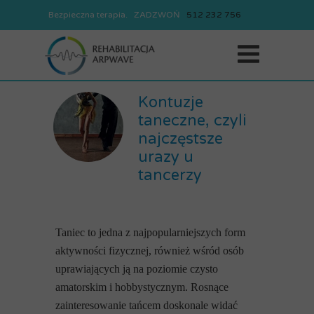
Bezpieczna terapia. ZADZWOŃ
REJESTRACJA
512
232
756
512
232
756
Kontuzje
taneczne, czyli
najczęstsze
urazy u
tancerzy
Taniec to jedna z najpopularniejszych form
aktywności fizycznej, również wśród osób
uprawiających ją na poziomie czysto
amatorskim i hobbystycznym. Rosnące
zainteresowanie tańcem doskonale widać