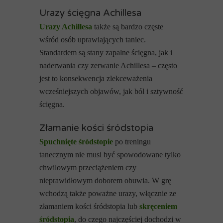
Urazy ścięgna Achillesa
Urazy Achillesa
także są bardzo częste
wśród osób uprawiających taniec.
Standardem są stany zapalne ścięgna, jak i
naderwania czy zerwanie Achillesa – często
jest to konsekwencja zlekceważenia
wcześniejszych objawów, jak ból i sztywność
ścięgna.
Złamanie kości śródstopia
Spuchnięte śródstopie
po treningu
tanecznym nie musi być spowodowane tylko
chwilowym przeciążeniem czy
nieprawidłowym doborem obuwia. W grę
wchodzą także poważne urazy, włącznie ze
złamaniem kości śródstopia lub
skręceniem
śródstopia
, do czego najczęściej dochodzi w