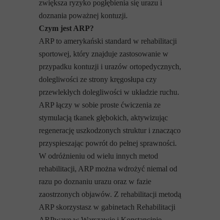
zwiększa ryzyko pogłębienia się urazu i
doznania poważnej kontuzji.
Czym jest ARP?
ARP to amerykański standard w rehabilitacji
sportowej, który znajduje zastosowanie w
przypadku kontuzji i urazów ortopedycznych,
dolegliwości ze strony kręgosłupa czy
przewlekłych dolegliwości w układzie ruchu.
ARP łączy w sobie proste ćwiczenia ze
stymulacją tkanek głębokich, aktywizując
regenerację uszkodzonych struktur i znacząco
przyspieszając powrót do pełnej sprawności.
W odróżnieniu od wielu innych metod
rehabilitacji, ARP można wdrożyć niemal od
razu po doznaniu urazu oraz w fazie
zaostrzonych objawów. Z rehabilitacji metodą
ARP skorzystasz w gabinetach Rehabilitacji
ARPwave w Warszawie i Konstancinie.