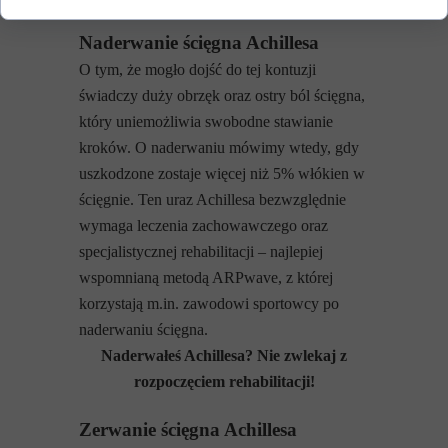
Naderwanie ścięgna Achillesa
O tym, że mogło dojść do tej kontuzji
świadczy duży obrzęk oraz ostry ból ścięgna,
który uniemożliwia swobodne stawianie
kroków. O naderwaniu mówimy wtedy, gdy
uszkodzone zostaje więcej niż 5% włókien w
ścięgnie. Ten uraz Achillesa bezwzględnie
wymaga leczenia zachowawczego oraz
specjalistycznej rehabilitacji – najlepiej
wspomnianą metodą ARPwave, z której
korzystają m.in. zawodowi sportowcy po
naderwaniu ścięgna.
Naderwałeś Achillesa? Nie zwlekaj z
rozpoczęciem rehabilitacji!
Zerwanie ścięgna Achillesa