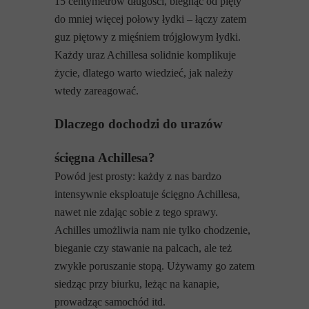
15 centymetrów długości, biegnąc od pięty
do mniej więcej połowy łydki – łączy zatem
guz piętowy z mięśniem trójgłowym łydki.
Każdy uraz Achillesa solidnie komplikuje
życie, dlatego warto wiedzieć, jak należy
wtedy zareagować.
Dlaczego dochodzi do urazów
ścięgna Achillesa?
Powód jest prosty: każdy z nas bardzo
intensywnie eksploatuje ścięgno Achillesa,
nawet nie zdając sobie z tego sprawy.
Achilles umożliwia nam nie tylko chodzenie,
bieganie czy stawanie na palcach, ale też
zwykłe poruszanie stopą. Używamy go zatem
siedząc przy biurku, leżąc na kanapie,
prowadząc samochód itd.