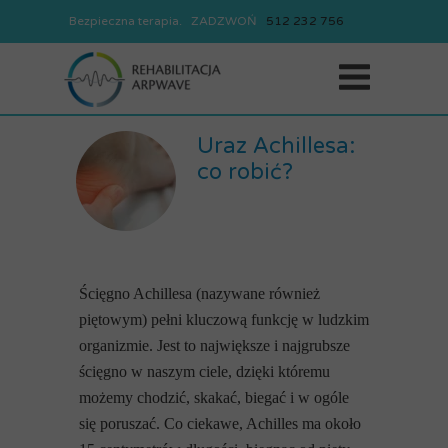
Bezpieczna terapia. ZADZWOŃ
REJESTRACJA
512
232
756
512
232
756
Uraz Achillesa:
co robić?
Ścięgno Achillesa (nazywane również
piętowym) pełni kluczową funkcję w ludzkim
organizmie. Jest to największe i najgrubsze
ścięgno w naszym ciele, dzięki któremu
możemy chodzić, skakać, biegać i w ogóle
się poruszać. Co ciekawe, Achilles ma około