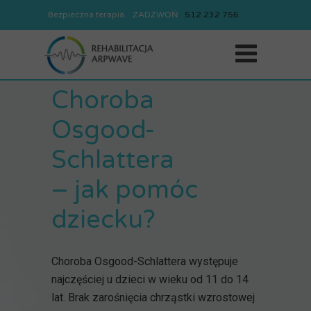
Bezpieczna terapia. ZADZWOŃ
REJESTRACJA
512
232
756
512
232
756
Choroba
Osgood-
Schlattera
– jak pomóc
dziecku?
Choroba Osgood-Schlattera występuje
najczęściej u dzieci w wieku od 11 do 14
lat. Brak zarośnięcia chrząstki wzrostowej