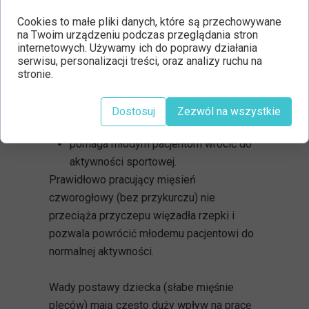
Osgood-
Cookies to małe pliki danych, które są przechowywane
na Twoim urządzeniu podczas przeglądania stron
Schlattera?
internetowych. Używamy ich do poprawy działania
serwisu, personalizacji treści, oraz analizy ruchu na
Terapia ARPwave:
stronie.
przywraca prawidłową prace mięśnia
czworogłowego,
Dostosuj
Zezwól na wszystkie
bardzo szybko likwiduje ból,
pomaga młodym pacjentom wrócić do
aktywności sportowej.
Prawidłowo pracujący mięsień
czworogłowy (bez przykurczu) nie
przeciąża przyczepu więzadła rzepki i
pozwala powrócić młodemu pacjentowi do
normalnej aktywności.
Wady postawy dziecka (słabe mięśnie
pleców) mają często duży wpływ na pracę