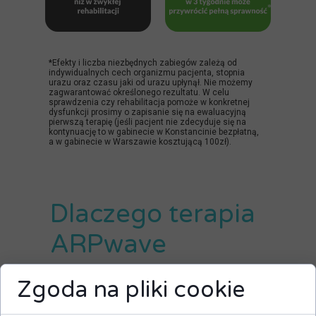
*Efekty i liczba niezbędnych zabiegów zależą od
indywidualnych cech organizmu pacjenta, stopnia
urazu oraz czasu jaki od urazu upłynął. Nie możemy
zagwarantować określonego rezultatu. W celu
sprawdzenia czy rehabilitacja pomoże w konkretnej
dysfunkcji prosimy o zapisanie się na ewaluacyjną
pierwszą terapię (jeśli pacjent nie zdecyduje się na
kontynuację to w gabinecie w Konstancinie bezpłatną,
a w gabinecie w Warszawie kosztującą 100zł).
Dlaczego terapia
ARPwave
pomoże w
Zgoda na pliki cookie
leczeniu choroby