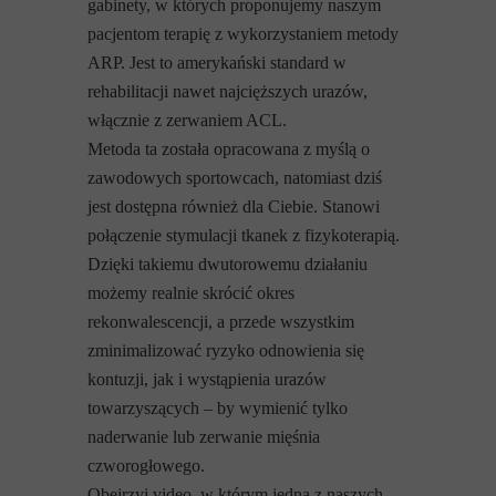
gabinety, w których proponujemy naszym
pacjentom terapię z wykorzystaniem metody
ARP. Jest to amerykański standard w
rehabilitacji nawet najcięższych urazów,
włącznie z zerwaniem ACL.
Metoda ta została opracowana z myślą o
zawodowych sportowcach, natomiast dziś
jest dostępna również dla Ciebie. Stanowi
połączenie stymulacji tkanek z fizykoterapią.
Dzięki takiemu dwutorowemu działaniu
możemy realnie skrócić okres
rekonwalescencji, a przede wszystkim
zminimalizować ryzyko odnowienia się
kontuzji, jak i wystąpienia urazów
towarzyszących – by wymienić tylko
naderwanie lub zerwanie mięśnia
czworogłowego.
Obejrzyj video, w którym jedna z naszych