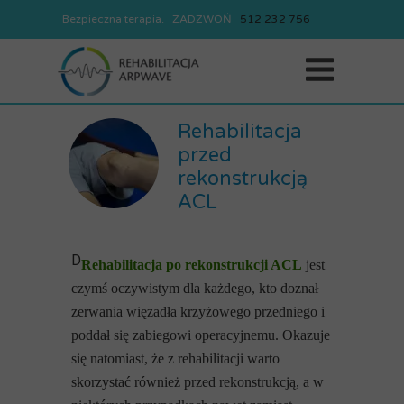
Bezpieczna terapia. ZADZWOŃ
REJESTRACJA
512
232
756
512
232
756
Rehabilitacja
przed
rekonstrukcją
ACL
D
Rehabilitacja po rekonstrukcji ACL
jest
czymś oczywistym dla każdego, kto doznał
zerwania więzadła krzyżowego przedniego i
poddał się zabiegowi operacyjnemu. Okazuje
się natomiast, że z rehabilitacji warto
skorzystać również przed rekonstrukcją, a w