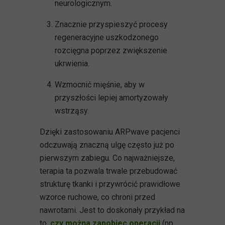
neurologicznym.
Znacznie przyspieszyć procesy
regeneracyjne uszkodzonego
rozcięgna poprzez zwiększenie
ukrwienia.
Wzmocnić mięśnie, aby w
przyszłości lepiej amortyzowały
wstrząsy.
Dzięki zastosowaniu ARPwave pacjenci
odczuwają znaczną ulgę często już po
pierwszym zabiegu. Co najważniejsze,
terapia ta pozwala trwale przebudować
strukturę tkanki i przywrócić prawidłowe
wzorce ruchowe, co chroni przed
nawrotami. Jest to doskonały przykład na
to,
czy można zapobiec operacji
(np.