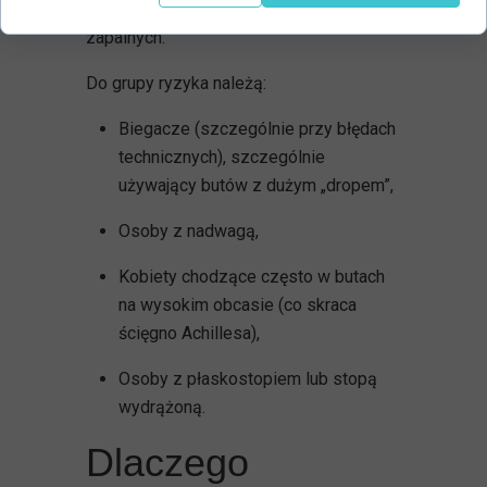
co prowadzi do mikrourazów i stanów
zapalnych.
Do grupy ryzyka należą:
Biegacze (szczególnie przy błędach
technicznych), szczególnie
używający butów z dużym „dropem”,
Osoby z nadwagą,
Kobiety chodzące często w butach
na wysokim obcasie (co skraca
ścięgno Achillesa),
Osoby z płaskostopiem lub stopą
wydrążoną.
Dlaczego