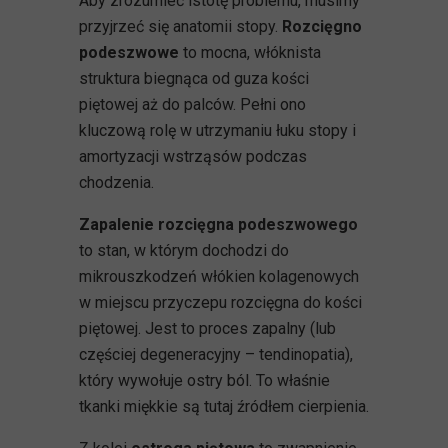
Aby zrozumieć istotę problemu, musimy
przyjrzeć się anatomii stopy.
Rozcięgno
podeszwowe
to mocna, włóknista
struktura biegnąca od guza kości
piętowej aż do palców. Pełni ono
kluczową rolę w utrzymaniu łuku stopy i
amortyzacji wstrząsów podczas
chodzenia.
Zapalenie rozcięgna podeszwowego
to stan, w którym dochodzi do
mikrouszkodzeń włókien kolagenowych
w miejscu przyczepu rozcięgna do kości
piętowej. Jest to proces zapalny (lub
częściej degeneracyjny – tendinopatia),
który wywołuje ostry ból. To właśnie
tkanki miękkie są tutaj źródłem cierpienia.