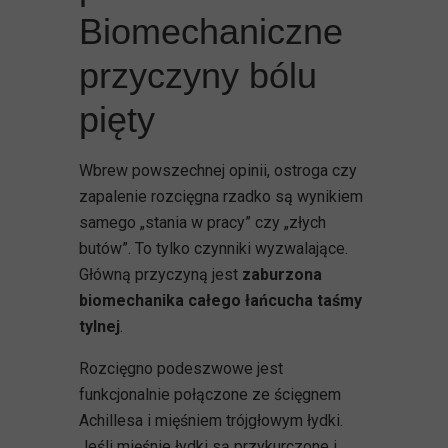
Biomechaniczne
przyczyny bólu
pięty
Wbrew powszechnej opinii, ostroga czy
zapalenie rozcięgna rzadko są wynikiem
samego „stania w pracy” czy „złych
butów”. To tylko czynniki wyzwalające.
Główną przyczyną jest
zaburzona
biomechanika całego łańcucha taśmy
tylnej
.
Rozcięgno podeszwowe jest
funkcjonalnie połączone ze ścięgnem
Achillesa i mięśniem trójgłowym łydki.
Jeśli mięśnie łydki są przykurczone i