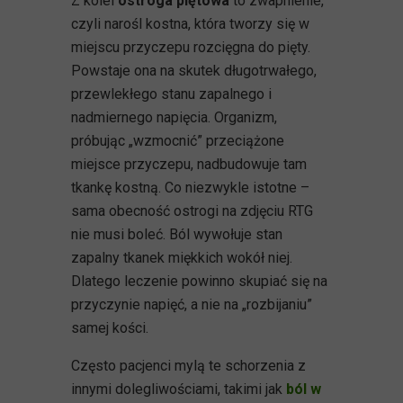
Z kolei
ostroga piętowa
to zwapnienie,
czyli narośl kostna, która tworzy się w
miejscu przyczepu rozcięgna do pięty.
Powstaje ona na skutek długotrwałego,
przewlekłego stanu zapalnego i
nadmiernego napięcia. Organizm,
próbując „wzmocnić” przeciążone
miejsce przyczepu, nadbudowuje tam
tkankę kostną. Co niezwykle istotne –
sama obecność ostrogi na zdjęciu RTG
nie musi boleć. Ból wywołuje stan
zapalny tkanek miękkich wokół niej.
Dlatego leczenie powinno skupiać się na
przyczynie napięć, a nie na „rozbijaniu”
samej kości.
Często pacjenci mylą te schorzenia z
innymi dolegliwościami, takimi jak
ból w