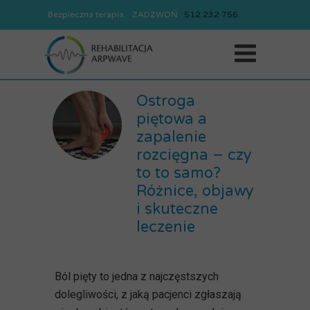
Bezpieczna terapia. ZADZWOŃ
REJESTRACJA
512
232
756
512
232
756
Ostroga
piętowa a
zapalenie
rozcięgna – czy
to to samo?
Różnice, objawy
i skuteczne
leczenie
Ból pięty to jedna z najczęstszych
dolegliwości, z jaką pacjenci zgłaszają