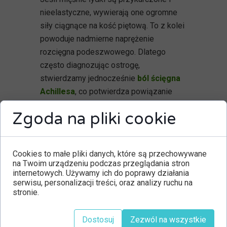
nieelastyczne, wywierają one ogromne
siły ciągnące na kość piętową. To z kolei
powoduje nadmierne naprężenie
rozcięgna podeszwowego. Dlatego
często diagnozując ostrogę,
stwierdzamy jednocześnie
ból ścięgna
Achillesa
, co potwierdza powiązanie
tych struktur.
Zgoda na pliki cookie
Co więcej, problem może zaczynać się
znacznie wyżej. Osłabione
mięśnie
pośladków
(szczególnie pośladkowy
Cookies to małe pliki danych, które są przechowywane
na Twoim urządzeniu podczas przeglądania stron
wielki) nie stabilizują odpowiednio
internetowych. Używamy ich do poprawy działania
miednicy i nogi podczas chodu, co
serwisu, personalizacji treści, oraz analizy ruchu na
zmusza mięśnie łydki i stopy do
stronie.
nadmiernej pracy kompensacyjnej.
Organizm nie radzi sobie z obciążeniami,
Dostosuj
Zezwól na wszystkie