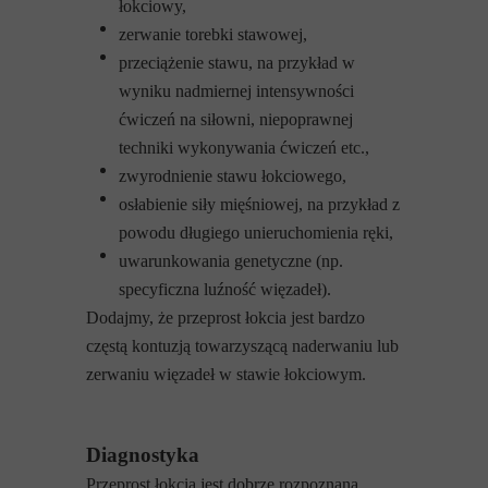
łokciowy,
zerwanie torebki stawowej,
przeciążenie stawu, na przykład w
wyniku nadmiernej intensywności
ćwiczeń na siłowni, niepoprawnej
techniki wykonywania ćwiczeń etc.,
zwyrodnienie stawu łokciowego,
osłabienie siły mięśniowej, na przykład z
powodu długiego unieruchomienia ręki,
uwarunkowania genetyczne (np.
specyficzna luźność więzadeł).
Dodajmy, że przeprost łokcia jest bardzo
częstą kontuzją towarzyszącą naderwaniu lub
zerwaniu więzadeł w stawie łokciowym.
Diagnostyka
Przeprost łokcia jest dobrze rozpoznaną