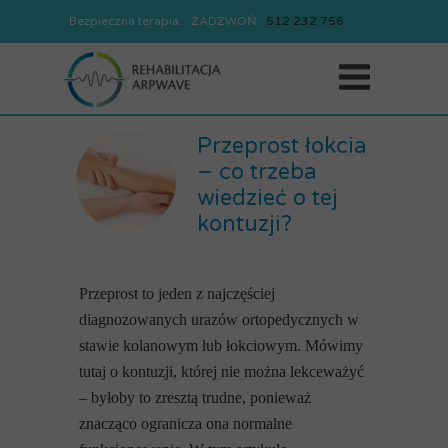
Bezpieczna terapia. ZADZWOŃ
REJESTRACJA
512
232
756
512
232
756
Przeprost łokcia
– co trzeba
wiedzieć o tej
kontuzji?
Przeprost to jeden z najczęściej
diagnozowanych urazów ortopedycznych w
stawie kolanowym lub łokciowym. Mówimy
tutaj o kontuzji, której nie można lekceważyć
– byłoby to zresztą trudne, ponieważ
znacząco ogranicza ona normalne