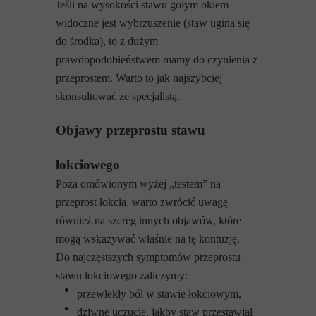
Jeśli na wysokości stawu gołym okiem
widoczne jest wybrzuszenie (staw ugina się
do środka), to z dużym
prawdopodobieństwem mamy do czynienia z
przeprostem. Warto to jak najszybciej
skonsultować ze specjalistą.
Objawy przeprostu stawu
łokciowego
Poza omówionym wyżej „testem” na
przeprost łokcia, warto zwrócić uwagę
również na szereg innych objawów, które
mogą wskazywać właśnie na tę kontuzję.
Do najczęstszych symptomów przeprostu
stawu łokciowego zaliczymy:
przewlekły ból w stawie łokciowym,
dziwne uczucie, jakby staw przestawiał