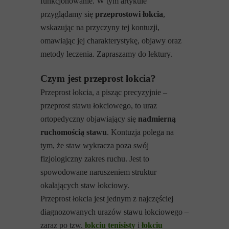
funkcjonowanie. W tym artykule
przyglądamy się
przeprostowi łokcia
,
wskazując na przyczyny tej kontuzji,
omawiając jej charakterystykę, objawy oraz
metody leczenia. Zapraszamy do lektury.
Czym jest przeprost łokcia?
Przeprost łokcia, a pisząc precyzyjnie –
przeprost stawu łokciowego, to uraz
ortopedyczny objawiający się
nadmierną
ruchomością stawu
. Kontuzja polega na
tym, że staw wykracza poza swój
fizjologiczny zakres ruchu. Jest to
spowodowane naruszeniem struktur
okalających staw łokciowy.
Przeprost łokcia jest jednym z najczęściej
diagnozowanych urazów stawu łokciowego –
zaraz po tzw.
łokciu tenisisty
i
łokciu