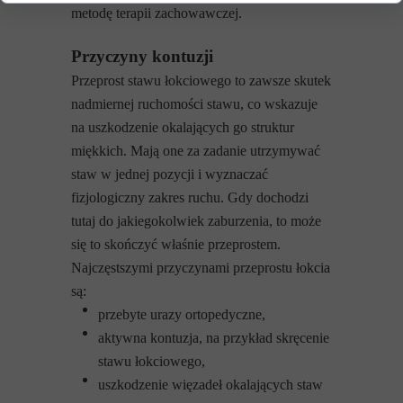
metodę terapii zachowawczej.
Przyczyny kontuzji
Przeprost stawu łokciowego to zawsze skutek
nadmiernej ruchomości stawu, co wskazuje
na uszkodzenie okalających go struktur
miękkich. Mają one za zadanie utrzymywać
staw w jednej pozycji i wyznaczać
fizjologiczny zakres ruchu. Gdy dochodzi
tutaj do jakiegokolwiek zaburzenia, to może
się to skończyć właśnie przeprostem.
Najczęstszymi przyczynami przeprostu łokcia
są:
przebyte urazy ortopedyczne,
aktywna kontuzja, na przykład skręcenie
stawu łokciowego,
uszkodzenie więzadeł okalających staw