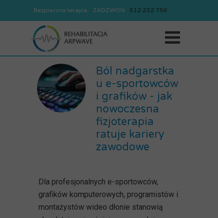
Bezpieczna terapia. ZADZWOŃ
REJESTRACJA
512
232
756
512
232
756
Ból nadgarstka
u e-sportowców
i grafików - jak
nowoczesna
fizjoterapia
ratuje kariery
zawodowe
Dla profesjonalnych e-sportowców,
grafików komputerowych, programistów i
montażystów wideo dłonie stanowią