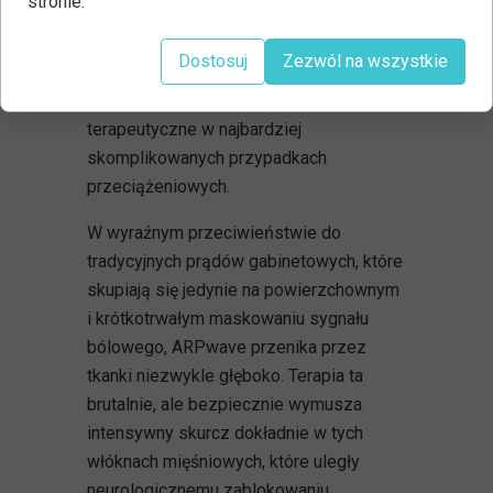
stronie.
połączenie głębokiej stymulacji
elektrycznej z ukierunkowanym,
Dostosuj
Zezwól na wszystkie
świadomym ruchem, które przynosi
wręcz spektakularne rezultaty
terapeutyczne w najbardziej
skomplikowanych przypadkach
przeciążeniowych.
W wyraźnym przeciwieństwie do
tradycyjnych prądów gabinetowych, które
skupiają się jedynie na powierzchownym
i krótkotrwałym maskowaniu sygnału
bólowego, ARPwave przenika przez
tkanki niezwykle głęboko. Terapia ta
brutalnie, ale bezpiecznie wymusza
intensywny skurcz dokładnie w tych
włóknach mięśniowych, które uległy
neurologicznemu zablokowaniu.