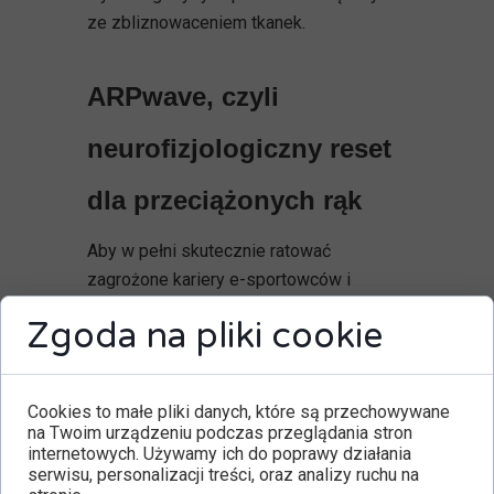
ze zbliznowaceniem tkanek.
ARPwave, czyli
neurofizjologiczny reset
dla przeciążonych rąk
Aby w pełni skutecznie ratować
zagrożone kariery e-sportowców i
grafików, musimy zawsze działać
Zgoda na pliki cookie
bezpośrednio u samego źródła
dysfunkcji. Tym źródłem jest przeciążony
układ nerwowy sterujący biomechaniką
Cookies to małe pliki danych, które są przechowywane
przedramienia i dłoni. Właśnie tutaj z
na Twoim urządzeniu podczas przeglądania stron
potężną pomocą przychodzi metoda
internetowych. Używamy ich do poprawy działania
serwisu, personalizacji treści, oraz analizy ruchu na
ARPwave. To całkowicie innowacyjne