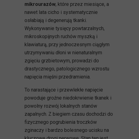
mikrourazów
, które przez miesiące, a
nawet lata cicho i systematycznie
osłabiają i degenerują tkanki.
Wykonywanie tysięcy powtarzalnych,
mikroskopijnych ruchów myszką i
klawiaturą, przy jednoczesnym ciągłym
utrzymywaniu dłoni w nienaturalnym
zgięciu grzbietowym, prowadzi do
drastycznego, patologicznego wzrostu
napięcia mięśni przedramienia.
To narastające i przewlekłe napięcie
powoduje groźne niedokrwienie tkanek i
powolny rozwój lokalnych stanów
zapalnych. Z biegiem czasu dochodzi do
fizycznego pogrubienia troczków
zginaczy i bardzo bolesnego ucisku na
kluczowe drogi nerwowe. Stan ten jest