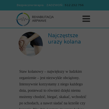
Bezpieczna terapia. ZADZWOŃ
REJESTRACJA
512
232
756
512
232
756
Najczęstsze
urazy kolana
Staw kolanowy – największy w ludzkim
organizmie – jest niezwykle obciążony.
Intensywnie korzystamy z niego każdego
dnia, ponieważ to również dzięki niemu
możemy chodzić, biegać, skakać, wchodzić
po schodach, a nawet siadać na krześle czy