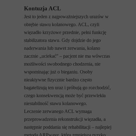
Kontuzja ACL
Jest to jeden z najpoważniejszych urazów w
obrębie stawu kolanowego. ACL, czyli
więzadło krzyżowe przednie, pełni funkcję
stabilizatora stawu. Gdy dojdzie do jego
naderwania lub nawet zerwania, kolano
zacznie „uciekać” – pacjent nie ma wówczas
możliwości swobodnego chodzenia, nie
wspominając już o bieganiu. Osoby
nieaktywne fizycznie bardzo często
bagatelizują ten uraz i próbują go rozchodzić,
czego konsekwencją może być przewlekła
niestabilność stawu kolanowego.
Leczenie zerwanego ACL wymaga
przeprowadzenia rekonstrukcji więzadła, a
następnie poddania się rehabilitacji – najlepiej
metodą ARPwave, która zmniejsza ryzyko