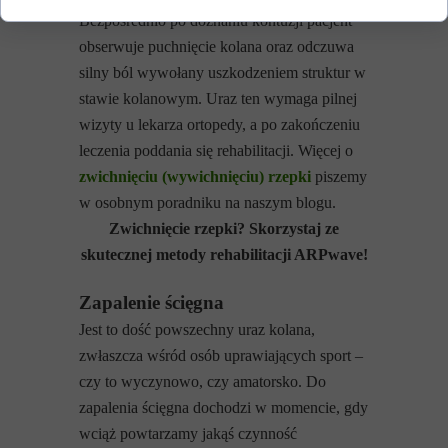
Bezpośrednio po doznaniu kontuzji pacjent
obserwuje puchnięcie kolana oraz odczuwa
silny ból wywołany uszkodzeniem struktur w
stawie kolanowym. Uraz ten wymaga pilnej
wizyty u lekarza ortopedy, a po zakończeniu
leczenia poddania się rehabilitacji. Więcej o
zwichnięciu (wywichnięciu) rzepki
piszemy
w osobnym poradniku na naszym blogu.
Zwichnięcie rzepki? Skorzystaj ze
skutecznej metody rehabilitacji ARPwave!
Zapalenie ścięgna
Jest to dość powszechny uraz kolana,
zwłaszcza wśród osób uprawiających sport –
czy to wyczynowo, czy amatorsko. Do
zapalenia ścięgna dochodzi w momencie, gdy
wciąż powtarzamy jakąś czynność