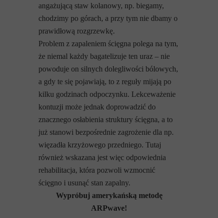
angażującą staw kolanowy, np. biegamy,
chodzimy po górach, a przy tym nie dbamy o
prawidłową rozgrzewkę.
Problem z zapaleniem ścięgna polega na tym,
że niemal każdy bagatelizuje ten uraz – nie
powoduje on silnych dolegliwości bólowych,
a gdy te się pojawiają, to z reguły mijają po
kilku godzinach odpoczynku. Lekceważenie
kontuzji może jednak doprowadzić do
znacznego osłabienia struktury ścięgna, a to
już stanowi bezpośrednie zagrożenie dla np.
więzadła krzyżowego przedniego. Tutaj
również wskazana jest więc odpowiednia
rehabilitacja, która pozwoli wzmocnić
ścięgno i usunąć stan zapalny.
Wypróbuj amerykańską metodę
ARPwave!