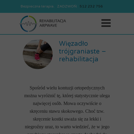
Bezpieczna terapia. ZADZWOŃ
REJESTRACJA
512
232
756
512
232
756
Więzadło
trójgraniaste –
rehabilitacja
Spośród wielu kontuzji ortopedycznych
można wyróżnić tę, której statystycznie ulega
najwięcej osób. Mowa oczywiście o
skręceniu stawu skokowego. Choć tzw.
skręcenie kostki uważa się za lekki i
niegroźny uraz, to warto wiedzieć, że w jego