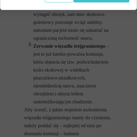
silniejszym bólem, może również
wystąpić obrzęk, sam staw skokowo-
goleniowy pozostaje wciąż stabilny,
natomiast pacjent może się uskarżać na
ograniczoną ruchomość stawu.
Zerwanie więzadła trójgraniastego
–
jest to już bardzo poważna kontuzja,
która objawia się tzw. podwichnięciem
kości skokowej w widełkach
piszczelowo-strzałkowych,
niestabilnością stawu, znacznym
obrzękiem i silnym bólem
uniemożliwiającym chodzenie.
Aby ocenić, z jakim stopniem uszkodzenia
więzadła trójgraniastego mamy do czynienia,
należy poddać się – najlepiej od razu po
doznaniu kontuzji – badaniu