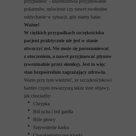
przypadłość – uniemożliwia przyjmowanie
pokarmów, mówienie czy nawet swobodne
oddychanie w sytuacji, gdy mamy katar.
Ważne!
W ciężkich przypadkach szczękościsku
pacjent praktycznie nie jest w stanie
otworzyć ust. Nie może się porozumiewać
z otoczeniem, a nawet przyjmować płynów
(ewentualnie przez słomkę). Jest to więc
stan bezpośrednio zagrażający zdrowiu.
Warto przy tym wiedzieć, że szczękościskowi
bardzo często towarzyszą także inne objawy,
jak chociażby:
Chrypka
Ból ucha i ból gardła
Bóle głowy
Sztywnienie karku
Charakterystyczne trzaski