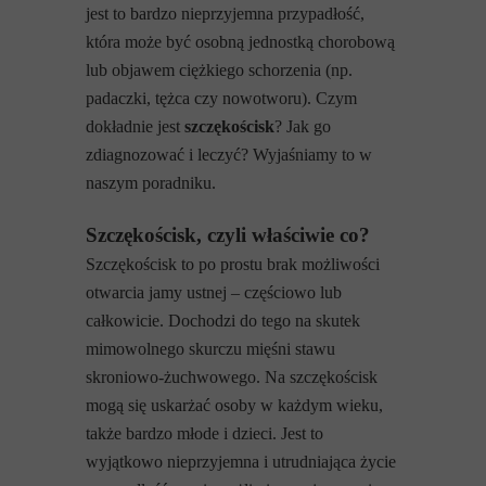
jest to bardzo nieprzyjemna przypadłość,
która może być osobną jednostką chorobową
lub objawem ciężkiego schorzenia (np.
padaczki, tężca czy nowotworu). Czym
dokładnie jest
szczękościsk
? Jak go
zdiagnozować i leczyć? Wyjaśniamy to w
naszym poradniku.
Szczękościsk, czyli właściwie co?
Szczękościsk to po prostu brak możliwości
otwarcia jamy ustnej – częściowo lub
całkowicie. Dochodzi do tego na skutek
mimowolnego skurczu mięśni stawu
skroniowo-żuchwowego. Na szczękościsk
mogą się uskarżać osoby w każdym wieku,
także bardzo młode i dzieci. Jest to
wyjątkowo nieprzyjemna i utrudniająca życie