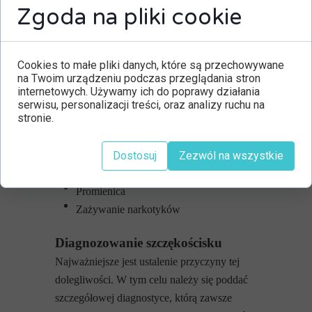
Zgoda na pliki cookie
W grę mogą jednak wchodzić także inne
przyczyny, wśród których warto wymienić:
Udar mózgu
Cookies to małe pliki danych, które są przechowywane
Ropień mózgu
na Twoim urządzeniu podczas przeglądania stron
Zapalenie gardła
internetowych. Używamy ich do poprawy działania
Zapalenie migdałków
serwisu, personalizacji treści, oraz analizy ruchu na
stronie.
Przewlekły stres
Bruksizm, czyli nawykowe zgrzytanie
Dostosuj
Zezwól na wszystkie
zębami
Zapalenie opon mózgowo-rdzeniowych
Promienica
Zażywanie narkotyków
Diagnozowanie szczękościsku
Najważniejsze jest ustalenie przyczyny tej
dolegliwości. W tym celu należy się poddać
szczegółowej diagnostyce, którą zawsze