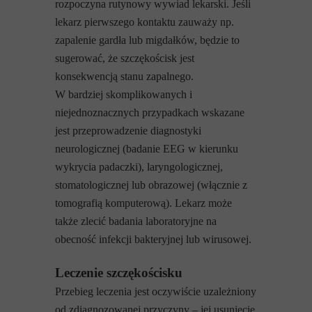
rozpoczyna rutynowy wywiad lekarski. Jeśli
lekarz pierwszego kontaktu zauważy np.
zapalenie gardła lub migdałków, będzie to
sugerować, że szczękościsk jest
konsekwencją stanu zapalnego.
W bardziej skomplikowanych i
niejednoznacznych przypadkach wskazane
jest przeprowadzenie diagnostyki
neurologicznej (badanie EEG w kierunku
wykrycia padaczki), laryngologicznej,
stomatologicznej lub obrazowej (włącznie z
tomografią komputerową). Lekarz może
także zlecić badania laboratoryjne na
obecność infekcji bakteryjnej lub wirusowej.
Leczenie szczękościsku
Przebieg leczenia jest oczywiście uzależniony
od zdiagnozowanej przyczyny – jej usunięcie