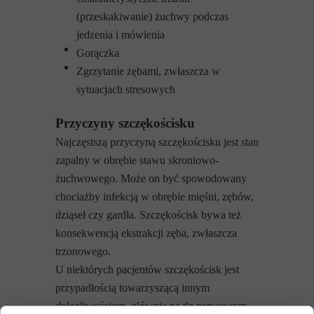
(przeskakiwanie) żuchwy podczas
jedzenia i mówienia
Gorączka
Zgrzytanie zębami, zwłaszcza w
sytuacjach stresowych
Przyczyny szczękościsku
Najczęstszą przyczyną szczękościsku jest stan
zapalny w obrębie stawu skroniowo-
żuchwowego. Może on być spowodowany
chociażby infekcją w obrębie mięśni, zębów,
dziąseł czy gardła. Szczękościsk bywa też
konsekwencją ekstrakcji zęba, zwłaszcza
trzonowego.
U niektórych pacjentów szczękościsk jest
przypadłością towarzyszącą innym
dolegliwościom, głównie na tle nerwowym.