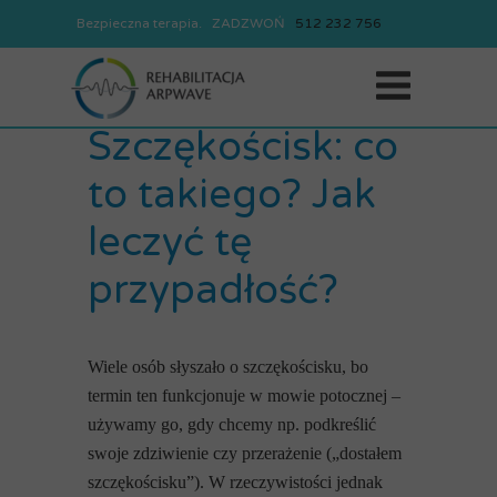
Bezpieczna terapia. ZADZWOŃ
REJESTRACJA
512
232
756
512
232
756
31 lipca 2019
Szczękościsk: co
to takiego? Jak
leczyć tę
przypadłość?
Wiele osób słyszało o szczękościsku, bo
termin ten funkcjonuje w mowie potocznej –
używamy go, gdy chcemy np. podkreślić
swoje zdziwienie czy przerażenie („dostałem
szczękościsku”). W rzeczywistości jednak