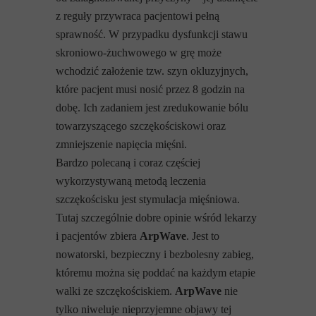
z reguły przywraca pacjentowi pełną
sprawność. W przypadku dysfunkcji stawu
skroniowo-żuchwowego w grę może
wchodzić założenie tzw. szyn okluzyjnych,
które pacjent musi nosić przez 8 godzin na
dobę. Ich zadaniem jest zredukowanie bólu
towarzyszącego szczękościskowi oraz
zmniejszenie napięcia mięśni.
Bardzo polecaną i coraz częściej
wykorzystywaną metodą leczenia
szczękościsku jest stymulacja mięśniowa.
Tutaj szczególnie dobre opinie wśród lekarzy
i pacjentów zbiera
ArpWave
. Jest to
nowatorski, bezpieczny i bezbolesny zabieg,
któremu można się poddać na każdym etapie
walki ze szczękościskiem.
ArpWave
nie
tylko niweluje nieprzyjemne objawy tej