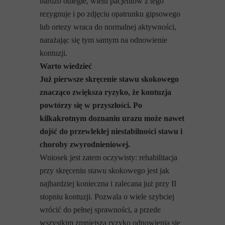
bardzo odległe, wielu pacjentów z tego
rezygnuje i po zdjęciu opatrunku gipsowego
lub ortezy wraca do normalnej aktywności,
narażając się tym samym na odnowienie
kontuzji.
Warto wiedzieć
Już pierwsze skręcenie stawu skokowego
znacząco zwiększa ryzyko, że kontuzja
powtórzy się w przyszłości. Po
kilkakrotnym doznaniu urazu może nawet
dojść do przewlekłej niestabilności stawu i
choroby zwyrodnieniowej.
Wniosek jest zatem oczywisty: rehabilitacja
przy skręceniu stawu skokowego jest jak
najbardziej konieczna i zalecana już przy II
stopniu kontuzji. Pozwala o wiele szybciej
wrócić do pełnej sprawności, a przede
wszystkim zmniejsza ryzyko odnowienia się