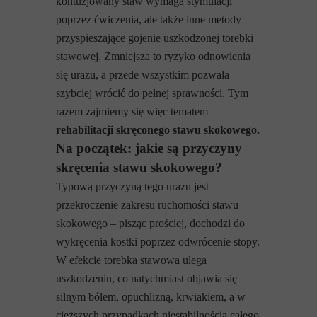
kontuzjowany staw wymaga stymulacji
poprzez ćwiczenia, ale także inne metody
przyspieszające gojenie uszkodzonej torebki
stawowej. Zmniejsza to ryzyko odnowienia
się urazu, a przede wszystkim pozwala
szybciej wrócić do pełnej sprawności. Tym
razem zajmiemy się więc tematem
rehabilitacji skręconego stawu skokowego.
Na początek: jakie są przyczyny
skręcenia stawu skokowego?
Typową przyczyną tego urazu jest
przekroczenie zakresu ruchomości stawu
skokowego – pisząc prościej, dochodzi do
wykręcenia kostki poprzez odwrócenie stopy.
W efekcie torebka stawowa ulega
uszkodzeniu, co natychmiast objawia się
silnym bólem, opuchlizną, krwiakiem, a w
cięższych przypadkach niestabilnością całego