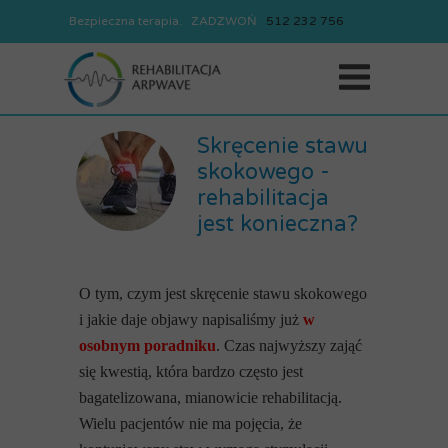
Bezpieczna terapia. ZADZWOŃ
REJESTRACJA
512
232
756
512
232
756
Skręcenie stawu
skokowego -
rehabilitacja
jest konieczna?
O tym, czym jest skręcenie stawu skokowego
i jakie daje objawy napisaliśmy już
w
osobnym poradniku
. Czas najwyższy zająć
się kwestią, która bardzo często jest
bagatelizowana, mianowicie rehabilitacją.
Wielu pacjentów nie ma pojęcia, że