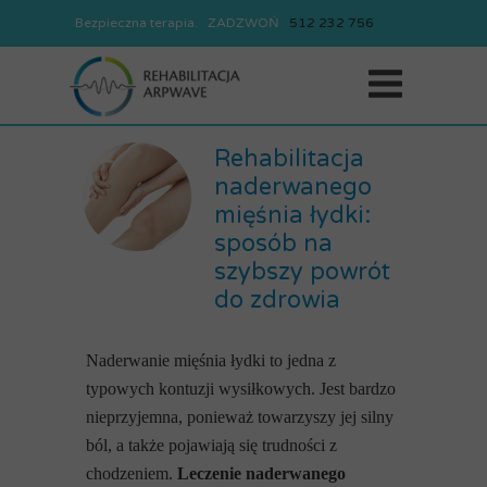
Bezpieczna terapia. ZADZWOŃ
REJESTRACJA
512
232
756
512
232
756
Rehabilitacja
naderwanego
mięśnia łydki:
sposób na
szybszy powrót
do zdrowia
Naderwanie mięśnia łydki to jedna z
typowych kontuzji wysiłkowych. Jest bardzo
nieprzyjemna, ponieważ towarzyszy jej silny
ból, a także pojawiają się trudności z
chodzeniem.
Leczenie naderwanego