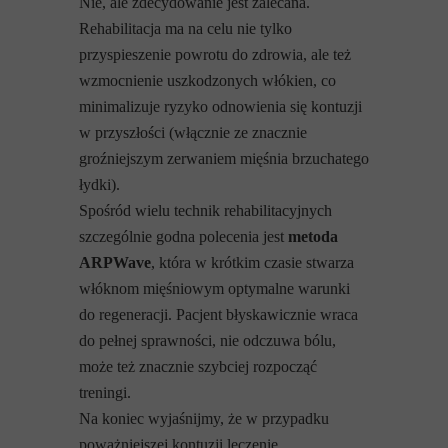
Nie, ale zdecydowanie jest zalecana.
Rehabilitacja ma na celu nie tylko
przyspieszenie powrotu do zdrowia, ale też
wzmocnienie uszkodzonych włókien, co
minimalizuje ryzyko odnowienia się kontuzji
w przyszłości (włącznie ze znacznie
groźniejszym zerwaniem mięśnia brzuchatego
łydki).
Spośród wielu technik rehabilitacyjnych
szczególnie godna polecenia jest
metoda
ARPWave
, która w krótkim czasie stwarza
włóknom mięśniowym optymalne warunki
do regeneracji. Pacjent błyskawicznie wraca
do pełnej sprawności, nie odczuwa bólu,
może też znacznie szybciej rozpocząć
treningi.
Na koniec wyjaśnijmy, że w przypadku
poważniejszej kontuzji leczenie