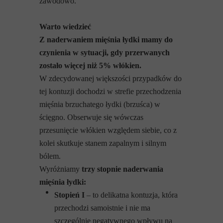
zawodowo.
Warto wiedzieć
Z naderwaniem mięśnia łydki mamy do
czynienia w sytuacji, gdy przerwanych
zostało więcej niż 5% włókien.
W zdecydowanej większości przypadków do
tej kontuzji dochodzi w strefie przechodzenia
mięśnia brzuchatego łydki (brzuśca) w
ścięgno. Obserwuje się wówczas
przesunięcie włókien względem siebie, co z
kolei skutkuje stanem zapalnym i silnym
bólem.
Wyróżniamy
trzy stopnie naderwania
mięśnia łydki:
Stopień I
– to delikatna kontuzja, która
przechodzi samoistnie i nie ma
szczególnie negatywnego wpływu na