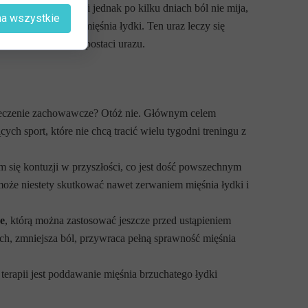
irurgicznemu. Jeśli jednak po kilku dniach ból nie mija,
na wszystkie
kluczyć zerwanie mięśnia łydki. Ten uraz leczy się
przypadku lżejszej postaci urazu.
o leczenie zachowawcze? Otóż nie. Głównym celem
ych sport, które nie chcą tracić wielu tygodni treningu z
 się kontuzji w przyszłości, co jest dość powszechnym
oże niestety skutkować nawet zerwaniem mięśnia łydki i
e
, którą można zastosować jeszcze przed ustąpieniem
ch, zmniejsza ból, przywraca pełną sprawność mięśnia
erapii jest poddawanie mięśnia brzuchatego łydki