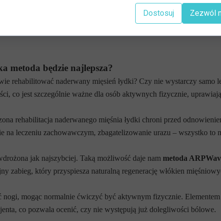
wo i zachowawczo. Nie jest tutaj konieczne poddanie się zabiegowi ch
Dostosuj
Zezwól 
się na badanie USG lub rezonansem magnetycznym, by potwierdzić lub wy
bilitacja zerwanego mięśnia łydki. Powinno się ją również stosować w 
ka metoda będzie najlepsza?
ciwie rehabilitować naderwany mięsień łydki? Czy nie wystarczy sam
ości, co jest szczególnie ważne dla osób aktywnych fizycznie, uprawiając
ona rehabilitacja naderwanego mięśnia łydki chroni przed odnowieniem
ie na leczeniu zachowawczym, zbagatelizowanie urazu – wszystko to m
wdrożona jak najszybciej. Taką możliwość daje nam
metoda ARPWav
ny zabieg, który przyspiesza naturalną regenerację włókien mięśniowy
ć nogi, mogąc normalnie ćwiczyć być aktywnym fizycznie. Elementem t
ta, co pozwala ocenić, czy nie występują już dolegliwości bólowe.