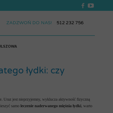
CZYMY
OPINIE PACJENTÓW
O NAS
KONTAKT
NE/NADERWANE ACL
ZADZWOŃ DO NAS!
512
232
756
WANE WIĘZADŁA POBOCZNE
AŁE BÓLE KOLANA
TAWU BIODROWEGO
ULSZOWA
ĘGOSŁUPA
ULSZOWA
tego łydki: czy
IĘGNA ACHILLESA
TAWU SKOKOWEGO
ANIE MIĘŚNIA
ie. Uraz jest nieprzyjemny, wyklucza aktywność fizyczną
RKU
spieszyć samo
leczenie naderwanego mięśnia łydki
, warto