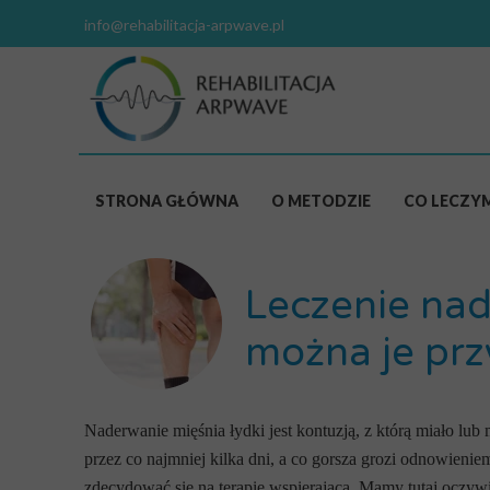
info@rehabilitacja-arpwave.pl
STRONA GŁÓWNA
O METODZIE
CO LECZY
ZERWANE/N
Leczenie nad
ZERWANE W
POZOSTAŁE
można je prz
BÓL STAWU
BÓL KRĘGO
Naderwanie mięśnia łydki jest kontuzją, z którą miało lu
przez co najmniej kilka dni, a co gorsza grozi odnowieni
RWA KULS
zdecydować się na terapię wspierającą. Mamy tutaj oczywiś