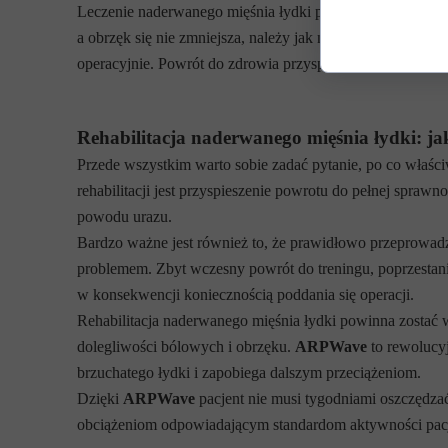
Leczenie naderwanego mięśnia łydki przebiega więc objawo
a obrzęk się nie zmniejsza, należy jak najszybciej udać 
operacyjnie. Powrót do zdrowia przyspiesza natomiast reha
Rehabilitacja naderwanego mięśnia łydki: ja
Przede wszystkim warto sobie zadać pytanie, po co właś
rehabilitacji jest przyspieszenie powrotu do pełnej sprawn
powodu urazu.
Bardzo ważne jest również to, że prawidłowo przeprowadz
problemem. Zbyt wczesny powrót do treningu, poprzestan
w konsekwencji koniecznością poddania się operacji.
Rehabilitacja naderwanego mięśnia łydki powinna zostać 
dolegliwości bólowych i obrzęku.
ARPWave
to rewolucyj
brzuchatego łydki i zapobiega dalszym przeciążeniom.
Dzięki
ARPWave
pacjent nie musi tygodniami oszczędza
obciążeniom odpowiadającym standardom aktywności pacjen